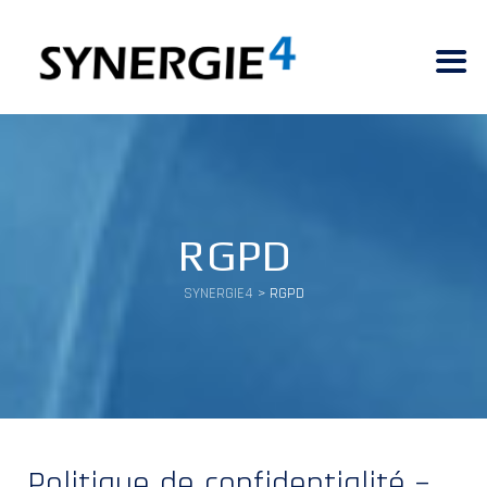
RGPD
SYNERGIE4
>
RGPD
Politique de confidentialité –