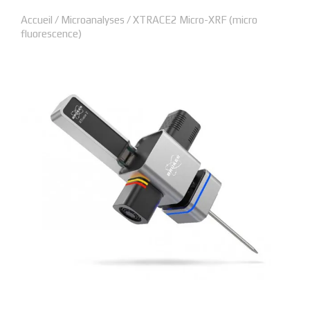
Accueil
/
Microanalyses
/ XTRACE2 Micro-XRF (micro
fluorescence)