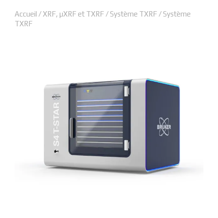
Accueil
/
XRF, µXRF et TXRF
/
Système TXRF
/ Système
TXRF