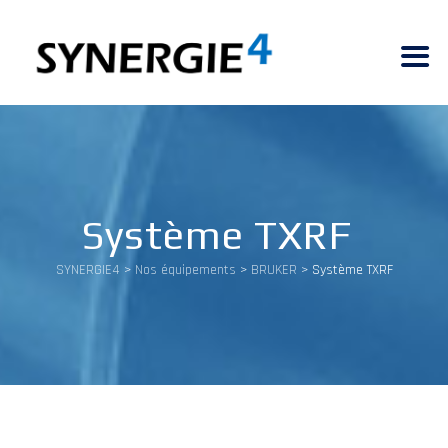
Système TXRF
SYNERGIE4
>
Nos équipements
>
BRUKER
>
Système TXRF