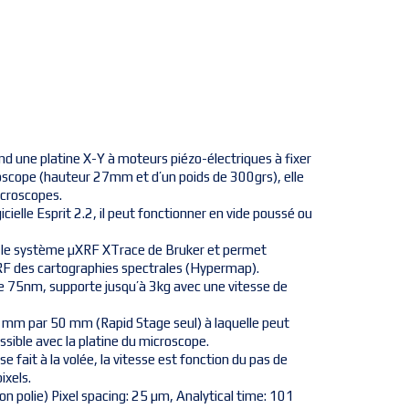
 une platine X-Y à moteurs piézo-électriques à fixer
roscope (hauteur 27mm et d’un poids de 300grs), elle
icroscopes.
gicielle Esprit 2.2, il peut fonctionner en vide poussé ou
 le système µXRF XTrace de Bruker et permet
F des cartographies spectrales (Hypermap).
ue 75nm, supporte jusqu’à 3kg avec une vitesse de
mm par 50 mm (Rapid Stage seul) à laquelle peut
ssible avec la platine du microscope.
e fait à la volée, la vitesse est fonction du pas de
ixels.
 polie) Pixel spacing: 25 µm, Analytical time: 101