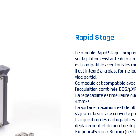
Rapid Stage
Le module Rapid Stage comprend
sur la platine existante du mic
est compatible avec tous les m
Il est intégré à la plateforme lo
vide partiel.
Ce module est compatible avec
l’acquisition combinée
EDS
/µXR
La répétabilité est meilleure q
4mm/s.
La surface maximum est de 50 
s’ajouter la surface couverte po
L’acquisition des cartographies s
déplacement et du nombre de p
Ex: pour 45 mm x 30 mm (section