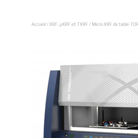
Accueil
/
XRF, µXRF et TXRF
/ Micro XRF de table 