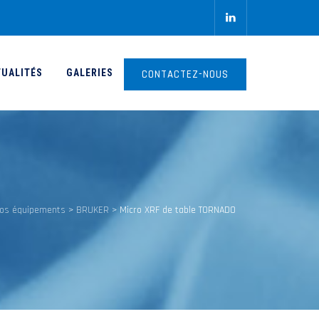
TUALITÉS
GALERIES
CONTACTEZ-NOUS
os équipements
>
BRUKER
>
Micro XRF de table TORNADO