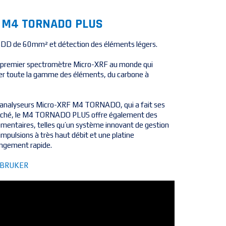
le M4 TORNADO PLUS
DD de 60mm² et détection des éléments légers.
e premier spectromètre Micro-XRF au monde qui
er toute la gamme des éléments, du carbone à
d’analyseurs Micro-XRF M4 TORNADO, qui a fait ses
marché, le M4 TORNADO PLUS offre également des
émentaires, telles qu’un système innovant de gestion
impulsions à très haut débit et une platine
angement rapide.
e BRUKER